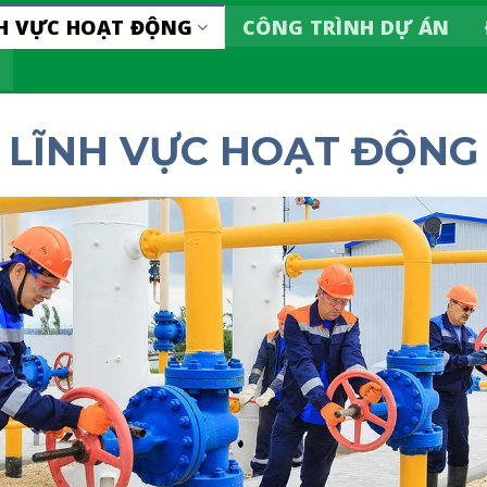
H VỰC HOẠT ĐỘNG
CÔNG TRÌNH DỰ ÁN
LĨNH VỰC HOẠT ĐỘNG