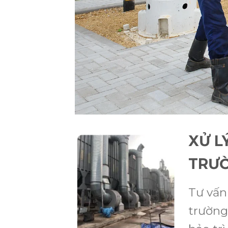
XỬ L
TRƯ
Tư vấn
trường,