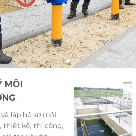
Ý MÔI
ỜNG
 và lập hồ sơ môi
 thiết kê, thi công,