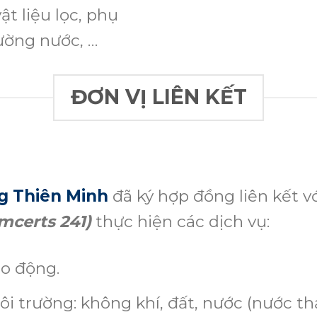
ật liệu lọc, phụ
ường nước, …
ĐƠN VỊ LIÊN KẾT
g Thiên Minh
đã ký hợp đồng liên kết v
mcerts 241)
thực hiện các dịch vụ:
ao động.
i trường: không khí, đất, nước (nước t