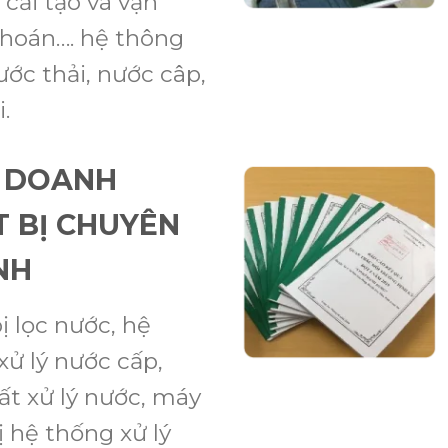
, cải tạo và vận
hoán…. hệ thông
ước thải, nước câp,
.
 DOANH
T BỊ CHUYÊN
NH
ị lọc nước, hệ
xử lý nước cấp,
ất xử lý nước, máy
ị hệ thống xử lý