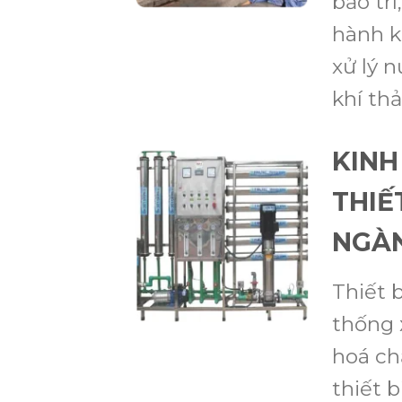
bảo trì
hành k
xử lý n
khí thải
KINH
THIẾ
NGÀ
Thiết b
thống 
hoá ch
thiết b