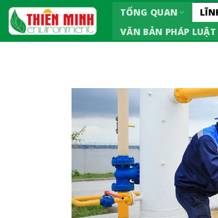
Skip
TỔNG QUAN
LĨN
to
VĂN BẢN PHÁP LUẬT
content