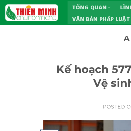
Skip
TỔNG QUAN
LĨN
to
VĂN BẢN PHÁP LUẬT
content
A
Kế hoạch 57
Vệ sin
POSTED 