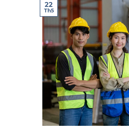
22
Th5