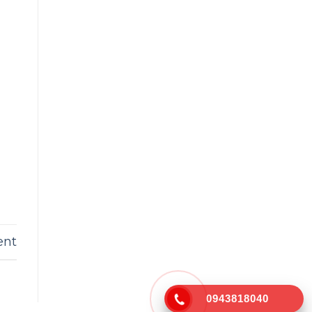
ent
0943818040