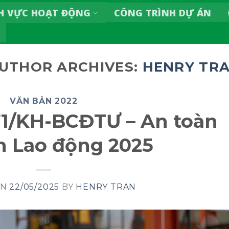
H VỰC HOẠT ĐỘNG
CÔNG TRÌNH DỰ ÁN
UTHOR ARCHIVES:
HENRY TR
VĂN BẢN 2022
71/KH-BCĐTƯ – An toàn
h Lao động 2025
ON
22/05/2025
BY
HENRY TRAN